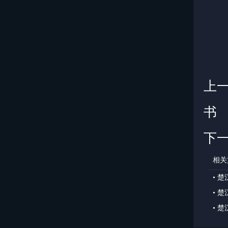
注
上
书
下
相关
•
楚
•
楚
•
楚