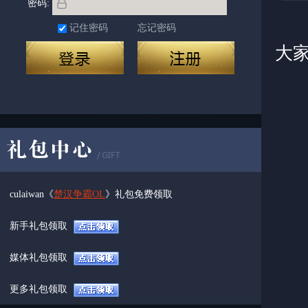
密码:
在
记住密码
忘记密码
大
要
开
副
副
culaiwan《
楚汉争霸OL
》礼包免费领取
1
新手礼包领取
媒体礼包领取
2
更多礼包领取
3