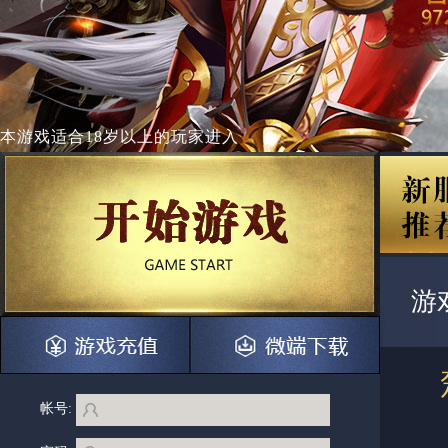
本游戏适合
18岁以上
的玩家进入
游
帐号: